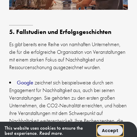
5. Fallstudien und Erfolgsgeschichten
Es gibt bereits eine Reihe von namhaften Unternehmen,
die für die erfolgreiche Organisation von Veranstaltungen
mit einem starken Fokus auf Nachhaltigkeit und
Ressourcenschonung ausgezeichnet wurden.
Google
zeichnet sich beispielsweise durch sein
Engagement für Nachhaltigkeit aus, auch bei seinen
Veranstaltungen. Sie gehörten zu den ersten großen
Unternehmen, die CO2-Neutralität erreichten, und haben
ihre Veranstaltungen mit dem Schwerpunkt auf
Nachhaltigkeit weiterentwickelt. Ihre Rechenzentren, die
This website uses cookies to ensure the
oft für Firmenveranstaltungen von
Accept
best experience.
Read more.
Technologieunternehmen genutzt werden, sind auf einen