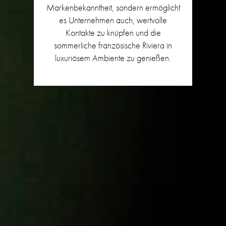
Markenbekanntheit, sondern ermöglicht
es Unternehmen auch, wertvolle
Kontakte zu knüpfen und die
sommerliche französische Riviera in
luxuriösem Ambiente zu genießen.