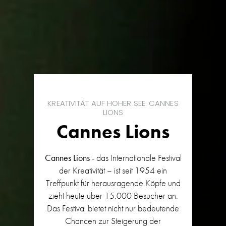
KREATIVITÄT AUF HOHER SEE: CANNES
LIONS
Cannes Lions
Cannes Lions
- das Internationale Festival
der Kreativität – ist seit 1954 ein
Treffpunkt für herausragende Köpfe und
zieht heute über 15.000 Besucher an.
Das Festival bietet nicht nur bedeutende
Chancen zur Steigerung der