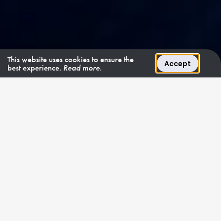
This website uses cookies to ensure the
Accept
best experience.
Read more.
ITALIENISCHES ERBE
"Die Skylounge ist nur
eines der vielen
Highlights von
Magenta M"