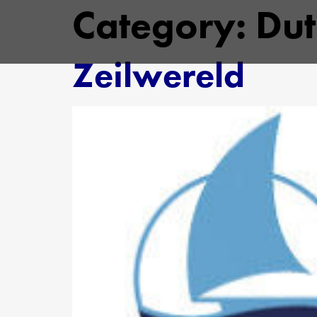
Category:
Dut
Zeilwereld