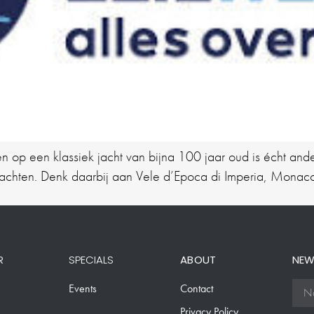
len op een klassiek jacht van bijna 100 jaar oud is écht a
 jachten. Denk daarbij aan Vele d’Epoca di Imperia, Mona
R
SPECIALS
ABOUT
NEW
Events
Contact
Privacy Policy