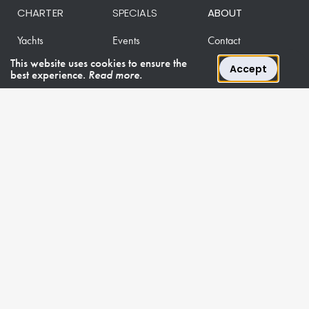
CHARTER
SPECIALS
ABOUT
Yachts
Events
Contact
Privacy Policy
This website uses cookies to ensure the
Accept
best experience.
Read more.
Cookie Policy
FAQ
NEWSLETTER
Subscribe